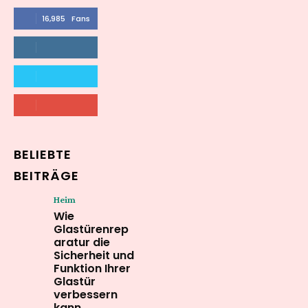
16,985
Fans
LIKE
564,865
Followers
FOLLOW
2,458
Followers
FOLLOW
61,453
Subscribers
SUBSCRIBE
BELIEBTE
BEITRÄGE
Heim
Wie
Glastürenrep
aratur die
Sicherheit und
Funktion Ihrer
Glastür
verbessern
kann