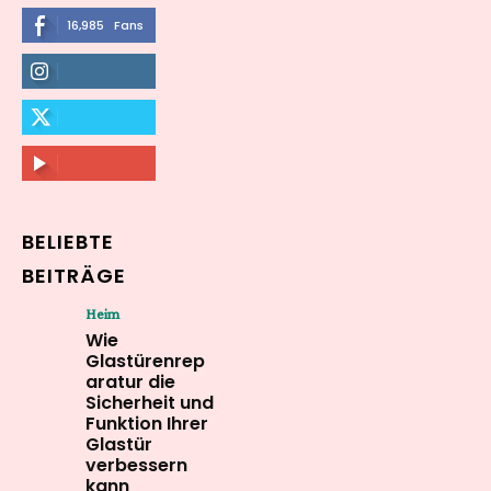
16,985
Fans
LIKE
564,865
Followers
FOLLOW
2,458
Followers
FOLLOW
61,453
Subscribers
SUBSCRIBE
BELIEBTE
BEITRÄGE
Heim
Wie
Glastürenrep
aratur die
Sicherheit und
Funktion Ihrer
Glastür
verbessern
kann