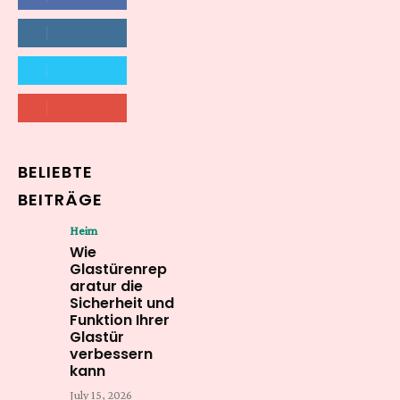
LIKE
564,865
Followers
FOLLOW
2,458
Followers
FOLLOW
61,453
Subscribers
SUBSCRIBE
BELIEBTE
BEITRÄGE
Heim
Wie
Glastürenrep
aratur die
Sicherheit und
Funktion Ihrer
Glastür
verbessern
kann
July 15, 2026