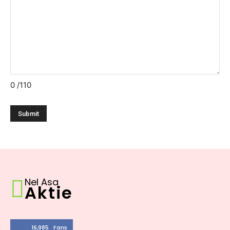
0
/110
Nel Asa
Aktie
16,985
Fans