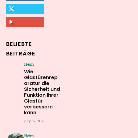
564,865
Followers
FOLLOW
2,458
Followers
FOLLOW
61,453
Subscribers
SUBSCRIBE
BELIEBTE
BEITRÄGE
Heim
Wie
Glastürenrep
aratur die
Sicherheit und
Funktion Ihrer
Glastür
verbessern
kann
July 15, 2026
Heim